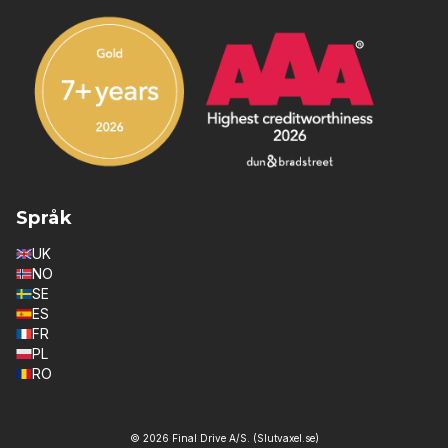
Språk
UK
NO
SE
ES
FR
PL
RO
© 2026 Final Drive A/S. (Slutvaxel.se)