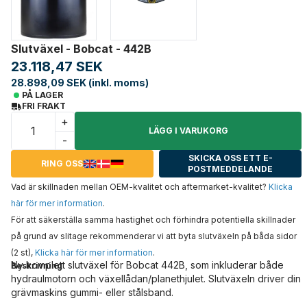
Slutväxel - Bobcat - 442B
23.118,47 SEK
28.898,09 SEK (inkl. moms)
PÅ LAGER
FRI FRAKT
+
LÄGG I VARUKORG
-
SKICKA OSS ETT E-
RING OSS
POSTMEDDELANDE
Vad är skillnaden mellan OEM-kvalitet och aftermarket-kvalitet?
Klicka
här för mer information
.
För att säkerställa samma hastighet och förhindra potentiella skillnader
på grund av slitage rekommenderar vi att byta slutväxeln på båda sidor
(2 st),
Klicka här för mer information
.
Ny komplett slutväxel för Bobcat 442B, som inkluderar både
Beskrivning
hydraulmotorn och växellådan/planethjulet. Slutväxeln driver din
grävmaskins gummi- eller stålsband.