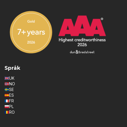
Språk
UK
NO
SE
ES
FR
PL
RO