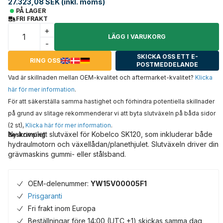
27.323,08 SEK (inkl. moms)
PÅ LAGER
FRI FRAKT
+
LÄGG I VARUKORG
-
SKICKA OSS ETT E-
RING OSS
POSTMEDDELANDE
Vad är skillnaden mellan OEM-kvalitet och aftermarket-kvalitet?
Klicka
här för mer information
.
För att säkerställa samma hastighet och förhindra potentiella skillnader
på grund av slitage rekommenderar vi att byta slutväxeln på båda sidor
(2 st),
Klicka här för mer information
.
Ny komplett slutväxel för Kobelco SK120, som inkluderar både
Beskrivning
hydraulmotorn och växellådan/planethjulet. Slutväxeln driver din
grävmaskins gummi- eller stålsband.
OEM-delenummer:
YW15V00005F1
Prisgaranti
Fri frakt inom Europa
Beställningar före 14:00 (UTC +1) skickas samma dag