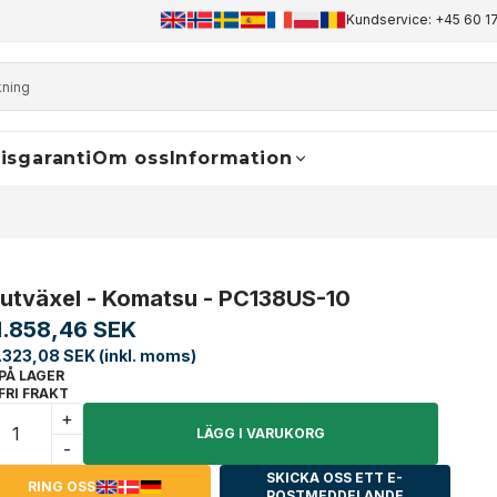
+45 60 17 81 50
info@finaldrive-trackmotors.com
Kundservice: +45 60 17
WhatsApp
isgaranti
Om oss
Information
lutväxel - Komatsu - PC138US-10
1.858,46 SEK
.323,08 SEK (inkl. moms)
PÅ LAGER
FRI FRAKT
+
LÄGG I VARUKORG
-
SKICKA OSS ETT E-
RING OSS
POSTMEDDELANDE