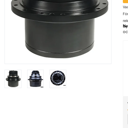
Vad
För
rek
Ny
Be
oc