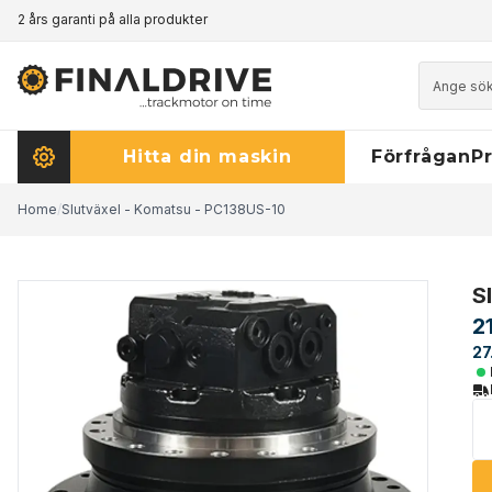
2 års garanti på alla produkter
Prismatch - klicka här för att läsa mer
Hitta din maskin
Förfrågan
Pr
Home
/
Slutväxel - Komatsu - PC138US-10
S
2
27