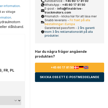
Kundservice -
+45 60 17 81 50
WhatsApp -
+45 60 17 81 50
mer information
.
E-post -
info@finaldrive-
d av slitage
trackmotors.com
Prismatch - klicka här för att läsa mer
ormation
.
Snabb leverans -
Fri frakt på alla
hydraulmotorn
beställningar i Europa
eller stålsband.
Garanterad passform -
2 års garanti
inom 3 års reklamationsrätt på alla
produkter.
Har du några frågor angående
produkten?
+45 60 17 81 50
S, FR, PL
SKICKA OSS ETT E-POSTMEDDELANDE