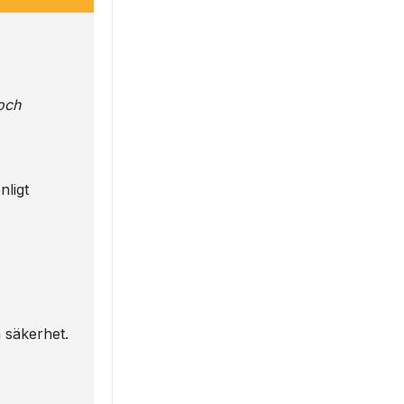
och
nligt
h säkerhet.