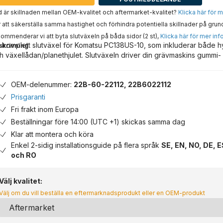
 är skillnaden mellan OEM-kvalitet och aftermarket-kvalitet?
Klicka här för 
 att säkerställa samma hastighet och förhindra potentiella skillnader på grun
ommenderar vi att byta slutväxeln på båda sidor (2 st),
Klicka här för mer inf
 komplett slutväxel för Komatsu PC138US-10, som inkluderar både 
skrivning
h växellådan/planethjulet. Slutväxeln driver din grävmaskins gummi- 
OEM-delenummer:
22B-60-22112, 22B6022112
Prisgaranti
Fri frakt inom Europa
Beställningar före 14:00 (UTC +1) skickas samma dag
Klar att montera och köra
Enkel 2-sidig installationsguide på flera språk
SE, EN, NO, DE, E
och RO
Välj kvalitet:
Välj om du vill beställa en eftermarknadsprodukt eller en OEM-produkt