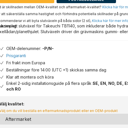
 är skillnaden mellan OEM-kvalitet och aftermarket-kvalitet?
Klicka här för 
 att säkerställa samma hastighet och förhindra potentiella skillnader på grun
ommenderar vi att byta slutväxeln på båda sidor (2 st),
Klicka här för mer inf
 komplett slutväxel för Takeuchi TB1140, som inkluderar både hydr
skrivning
xellådan/planethjulet. Slutväxeln driver din grävmaskins gummi- eller
OEM-delenummer:
-P/N-
Prisgaranti
Fri frakt inom Europa
Beställningar före 14:00 (UTC +1) skickas samma dag
Klar att montera och köra
Enkel 2-sidig installationsguide på flera språk
SE, EN, NO, DE, E
och RO
Välj kvalitet:
Välj om du vill beställa en eftermarknadsprodukt eller en OEM-produkt