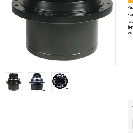
Vad
För
rek
Ny
Be
vä