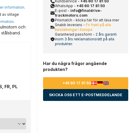
Kundservice -
+45 60 17 81 50
WhatsApp -
+45 60 17 81 50
mer information
.
E-post -
info@finaldrive-
d av slitage
trackmotors.com
Prismatch - klicka här för att läsa mer
ormation
.
Snabb leverans -
Fri frakt på alla
aulmotorn och
beställningar i Europa
 stålsband.
Garanterad passform -
2 års garanti
inom 3 års reklamationsrätt på alla
produkter.
Har du några frågor angående
produkten?
+45 60 17 81 50
S, FR, PL
SKICKA OSS ETT E-POSTMEDDELANDE