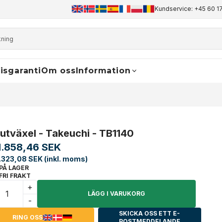
+45 60 17 81 50
info@finaldrive-trackmotors.com
Kundservice: +45 60 17
WhatsApp
isgaranti
Om oss
Information
lutväxel - Takeuchi - TB1140
1.858,46 SEK
.323,08 SEK (inkl. moms)
PÅ LAGER
FRI FRAKT
+
LÄGG I VARUKORG
-
SKICKA OSS ETT E-
RING OSS
POSTMEDDELANDE