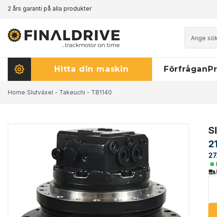
2 års garanti på alla produkter
Prismatch - klicka här för att läsa mer
Hitta din maskin
Förfrågan
Pr
Home
/
Slutväxel - Takeuchi - TB1140
S
2
27