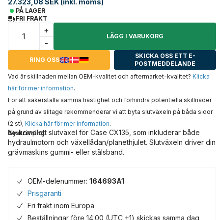
27.323,08 SEK (inkl. moms)
PÅ LAGER
FRI FRAKT
+
LÄGG I VARUKORG
-
SKICKA OSS ETT E-
RING OSS
POSTMEDDELANDE
Vad är skillnaden mellan OEM-kvalitet och aftermarket-kvalitet?
Klicka
här för mer information
.
För att säkerställa samma hastighet och förhindra potentiella skillnader
på grund av slitage rekommenderar vi att byta slutväxeln på båda sidor
(2 st),
Klicka här för mer information
.
Ny komplett slutväxel för Case CX135, som inkluderar både
Beskrivning
hydraulmotorn och växellådan/planethjulet. Slutväxeln driver din
grävmaskins gummi- eller stålsband.
OEM-delenummer:
164693A1
Prisgaranti
Fri frakt inom Europa
Beställningar före 14:00 (UTC +1) skickas samma dag