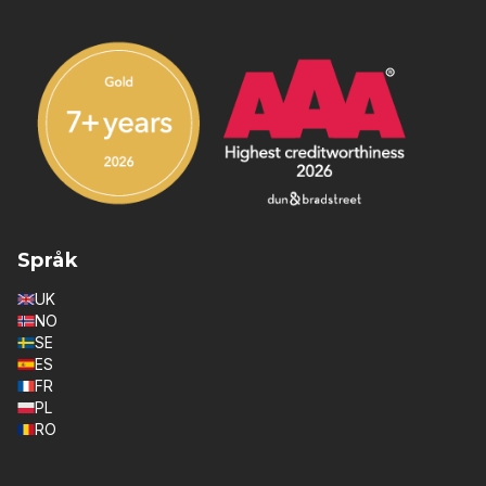
Språk
UK
NO
SE
ES
FR
PL
RO