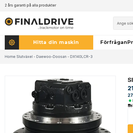
2 års garanti på alla produkter
Prismatch - klicka här för att läsa mer
Hitta din maskin
Förfrågan
Pr
Home
/
Slutväxel - Daewoo-Doosan - DX140LCR-3
S
2
27