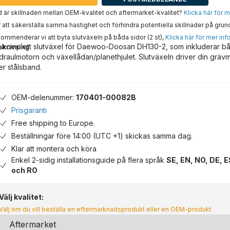
 är skillnaden mellan OEM-kvalitet och aftermarket-kvalitet?
Klicka här för 
 att säkerställa samma hastighet och förhindra potentiella skillnader på grun
ommenderar vi att byta slutväxeln på båda sidor (2 st),
Klicka här för mer inf
 komplett slutväxel för Daewoo-Doosan DH130-2, som inkluderar b
skrivning
draulmotorn och växellådan/planethjulet. Slutväxeln driver din gräv
ler stålsband.
OEM-delenummer:
170401-00082B
Prisgaranti
Free shipping to Europe.
Beställningar före 14:00 (UTC +1) skickas samma dag.
Klar att montera och köra
Enkel 2-sidig installationsguide på flera språk
SE, EN, NO, DE, E
och RO
Välj kvalitet:
Välj om du vill beställa en eftermarknadsprodukt eller en OEM-produkt