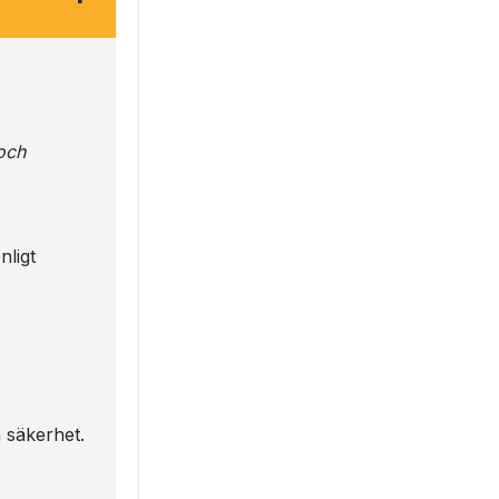
och
nligt
h säkerhet.