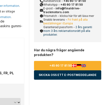
Kundservice -
+45 60 17 81 50
WhatsApp -
+45 60 17 81 50
mer information
.
E-post -
info@finaldrive-
d av slitage
trackmotors.com
Prismatch - klicka här för att läsa mer
ormation
.
Snabb leverans -
Fri frakt på alla
åde
beställningar i Europa
maskins gummi-
Garanterad passform -
2 års garanti
inom 3 års reklamationsrätt på alla
produkter.
Har du några frågor angående
produkten?
+45 60 17 81 50
S, FR, PL
SKICKA OSS ETT E-POSTMEDDELANDE