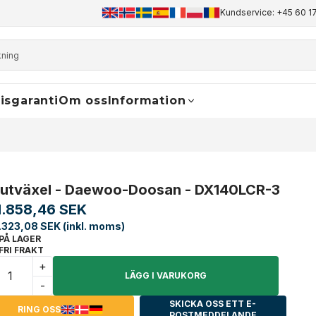
+45 60 17 81 50
info@finaldrive-trackmotors.com
Kundservice: +45 60 17
WhatsApp
isgaranti
Om oss
Information
lutväxel - Daewoo-Doosan - DX140LCR-3
1.858,46 SEK
.323,08 SEK (inkl. moms)
PÅ LAGER
FRI FRAKT
+
LÄGG I VARUKORG
-
SKICKA OSS ETT E-
RING OSS
POSTMEDDELANDE