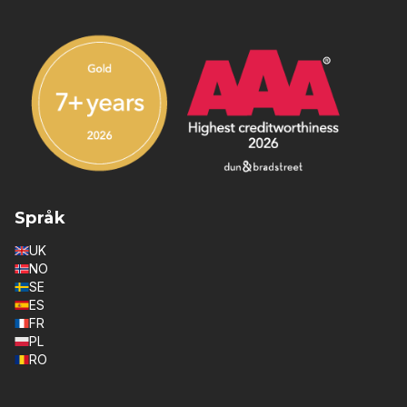
Språk
UK
NO
SE
ES
FR
PL
RO