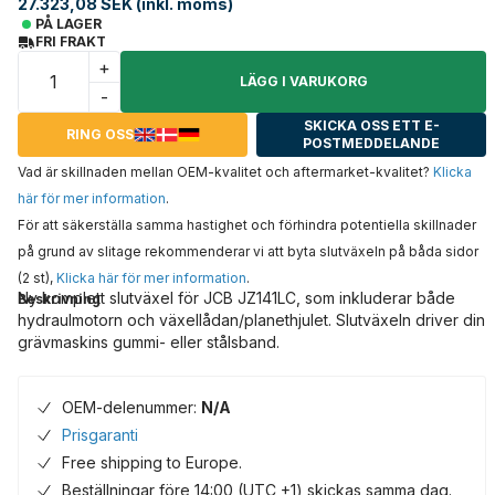
27.323,08 SEK (inkl. moms)
PÅ LAGER
FRI FRAKT
+
LÄGG I VARUKORG
-
SKICKA OSS ETT E-
RING OSS
POSTMEDDELANDE
Vad är skillnaden mellan OEM-kvalitet och aftermarket-kvalitet?
Klicka
här för mer information
.
För att säkerställa samma hastighet och förhindra potentiella skillnader
på grund av slitage rekommenderar vi att byta slutväxeln på båda sidor
(2 st),
Klicka här för mer information
.
Ny komplett slutväxel för JCB JZ141LC, som inkluderar både
Beskrivning
hydraulmotorn och växellådan/planethjulet. Slutväxeln driver din
grävmaskins gummi- eller stålsband.
OEM-delenummer:
N/A
Prisgaranti
Free shipping to Europe.
Beställningar före 14:00 (UTC +1) skickas samma dag.