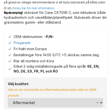
på grund av slitage rekommenderar vi att byta slutväxeln på båda sidor
(2 st),
Klicka här för mer information
.
Ny komplett slutväxel för Case CX75SR-2, som inkluderar både
Beskrivning
hydraulmotorn och växellådan/planethjulet. Slutväxeln driver din
grävmaskins gummi- eller stålsband.
OEM-delenummer:
-P/N-
Prisgaranti
Fri frakt inom Europa
Beställningar före 14:00 (UTC +1) skickas samma dag
Klar att montera och köra
Enkel 2-sidig installationsguide på flera språk
SE, EN,
NO, DE, ES, FR, PL och RO
Välj kvalitet:
Välj om du vill beställa en eftermarknadsprodukt eller en OEM-
produkt