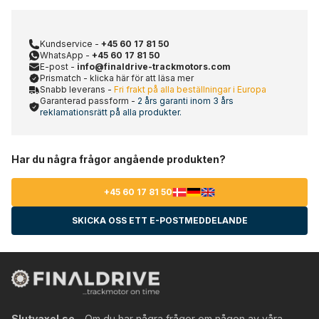
Kundservice -
+45 60 17 81 50
WhatsApp -
+45 60 17 81 50
E-post -
info@finaldrive-trackmotors.com
Prismatch - klicka här för att läsa mer
Snabb leverans -
Fri frakt på alla beställningar i Europa
Garanterad passform -
2 års garanti inom 3 års
reklamationsrätt på alla produkter.
Har du några frågor angående produkten?
+45 60 17 81 50
SKICKA OSS ETT E-POSTMEDDELANDE
Slutvaxel.se
- Om du har några frågor om någon av våra