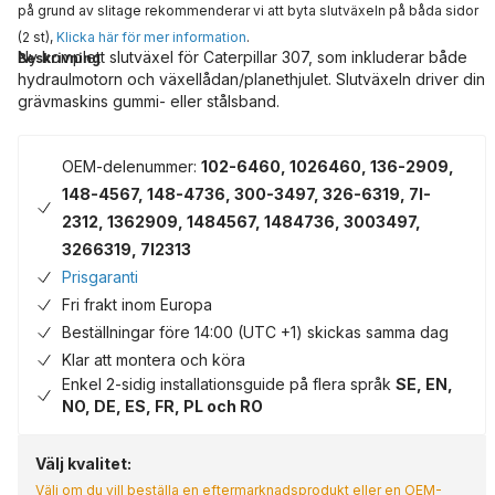
på grund av slitage rekommenderar vi att byta slutväxeln på båda sidor
(2 st),
Klicka här för mer information
.
Ny komplett slutväxel för Caterpillar 307, som inkluderar både
Beskrivning
hydraulmotorn och växellådan/planethjulet. Slutväxeln driver din
grävmaskins gummi- eller stålsband.
OEM-delenummer:
102-6460, 1026460, 136-2909,
148-4567, 148-4736, 300-3497, 326-6319, 7I-
2312, 1362909, 1484567, 1484736, 3003497,
3266319, 7I2313
Prisgaranti
Fri frakt inom Europa
Beställningar före 14:00 (UTC +1) skickas samma dag
Klar att montera och köra
Enkel 2-sidig installationsguide på flera språk
SE, EN,
NO, DE, ES, FR, PL och RO
Välj kvalitet:
Välj om du vill beställa en eftermarknadsprodukt eller en OEM-