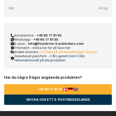
Vikt:
93 kg
Kundservice -
+45 60 17 81 50
WhatsApp -
+45 60 17 81 50
E-post -
info@finaldrive-trackmotors.com
Prismatch - klicka här för att läsa mer
Snabb leverans -
Fri frakt på alla beställningar i Europa
Garanterad passform -
2 års garanti inom 3 års
reklamationsrätt på alla produkter.
Har du några frågor angående produkten?
+45 60 17 81 50
SKICKA OSS ETT E-POSTMEDDELANDE