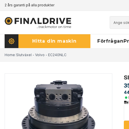
2 års garanti på alla produkter
Prismatch - klicka här för att läsa mer
Hitta din maskin
Förfrågan
Pr
Home
/
Slutväxel - Volvo - EC240NLC
S
3
44