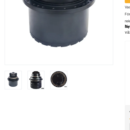
Vad
För
rek
Ny
Be
vä