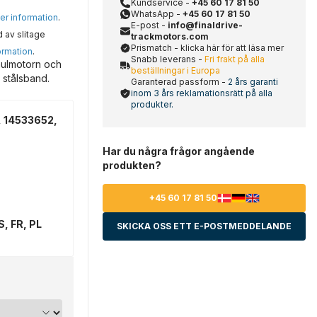
Kundservice -
+45 60 17 81 50
WhatsApp -
+45 60 17 81 50
mer information
.
E-post -
info@finaldrive-
d av slitage
trackmotors.com
Prismatch - klicka här för att läsa mer
ormation
.
Snabb leverans -
Fri frakt på alla
aulmotorn och
beställningar i Europa
 stålsband.
Garanterad passform -
2 års garanti
inom 3 års reklamationsrätt på alla
produkter.
 14533652,
Har du några frågor angående
produkten?
+45 60 17 81 50
S, FR, PL
SKICKA OSS ETT E-POSTMEDDELANDE