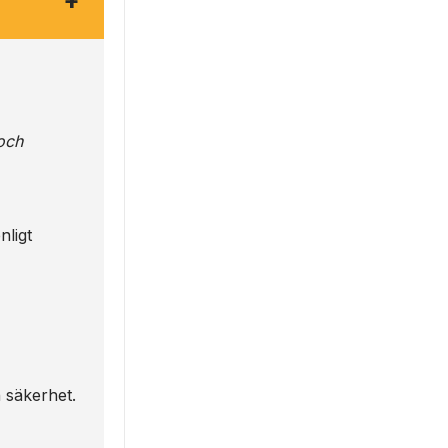
+
och
nligt
h säkerhet.