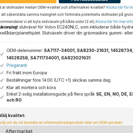
 är skillnaden mellan OEM-kvalitet och aftermarket-kvalitet?
Klicka här för 
 att säkerställa samma hastighet och förhindra potentiella skillnader på grun
ommenderar vi att byta slutväxeln på båda sidor (2 st),
Klicka här för mer inf
 komplett slutväxel för Volvo EC240NLC, som inkluderar både hydr
skrivning
xellådan/planethjulet. Slutväxeln driver din grävmaskins gummi- eller
OEM-delenummer:
SA7117-34001, SA8230-21631, 14528734,
14528258, SA711734001, SA823021631
Prisgaranti
Fri frakt inom Europa
Beställningar före 14:00 (UTC +1) skickas samma dag
Klar att montera och köra
Enkel 2-sidig installationsguide på flera språk
SE, EN, NO, DE, E
och RO
Välj kvalitet:
Välj om du vill beställa en eftermarknadsprodukt eller en OEM-produkt