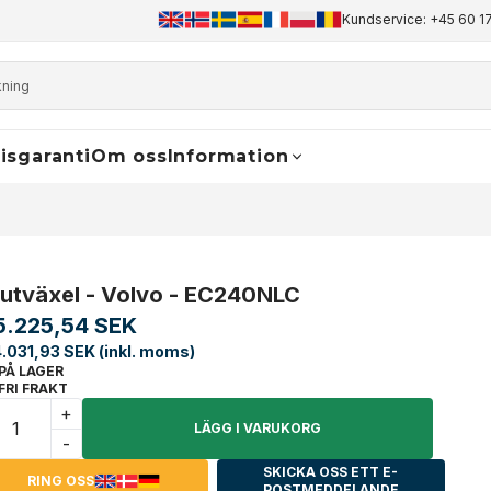
+45 60 17 81 50
info@finaldrive-trackmotors.com
Kundservice: +45 60 17
WhatsApp
isgaranti
Om oss
Information
lutväxel - Volvo - EC240NLC
5.225,54 SEK
.031,93 SEK (inkl. moms)
PÅ LAGER
FRI FRAKT
+
LÄGG I VARUKORG
-
SKICKA OSS ETT E-
RING OSS
POSTMEDDELANDE