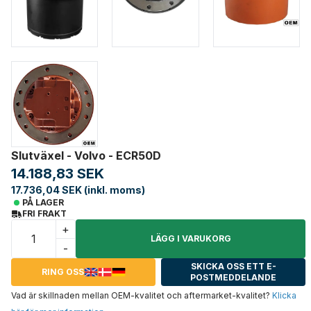
Slutväxel - Volvo - ECR50D
14.188,83 SEK
17.736,04 SEK (inkl. moms)
PÅ LAGER
FRI FRAKT
+
LÄGG I VARUKORG
-
SKICKA OSS ETT E-
RING OSS
POSTMEDDELANDE
Vad är skillnaden mellan OEM-kvalitet och aftermarket-kvalitet?
Klicka