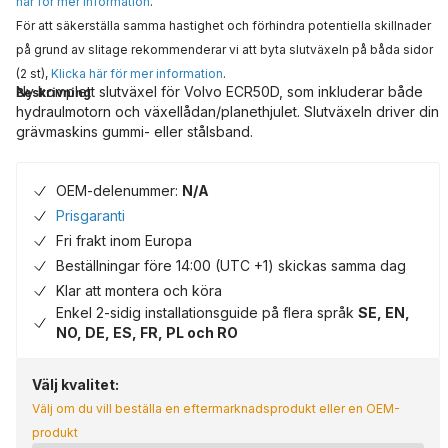
här för mer information
.
För att säkerställa samma hastighet och förhindra potentiella skillnader
på grund av slitage rekommenderar vi att byta slutväxeln på båda sidor
(2 st),
Klicka här för mer information
.
Ny komplett slutväxel för Volvo ECR50D, som inkluderar både
Beskrivning
hydraulmotorn och växellådan/planethjulet. Slutväxeln driver din
grävmaskins gummi- eller stålsband.
OEM-delenummer:
N/A
Prisgaranti
Fri frakt inom Europa
Beställningar före 14:00 (UTC +1) skickas samma dag
Klar att montera och köra
Enkel 2-sidig installationsguide på flera språk
SE, EN,
NO, DE, ES, FR, PL och RO
Välj kvalitet:
Välj om du vill beställa en eftermarknadsprodukt eller en OEM-
produkt