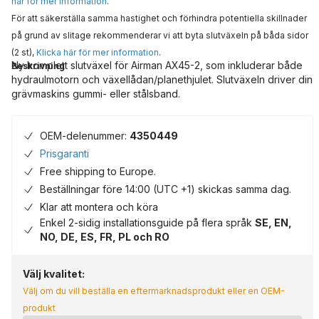
här för mer information
.
För att säkerställa samma hastighet och förhindra potentiella skillnader
på grund av slitage rekommenderar vi att byta slutväxeln på båda sidor
(2 st),
Klicka här för mer information
.
Ny komplett slutväxel för Airman AX45-2, som inkluderar både
Beskrivning
hydraulmotorn och växellådan/planethjulet. Slutväxeln driver din
grävmaskins gummi- eller stålsband.
OEM-delenummer:
4350449
Prisgaranti
Free shipping to Europe.
Beställningar före 14:00 (UTC +1) skickas samma dag.
Klar att montera och köra
Enkel 2-sidig installationsguide på flera språk
SE, EN,
NO, DE, ES, FR, PL och RO
Välj kvalitet:
Välj om du vill beställa en eftermarknadsprodukt eller en OEM-
produkt