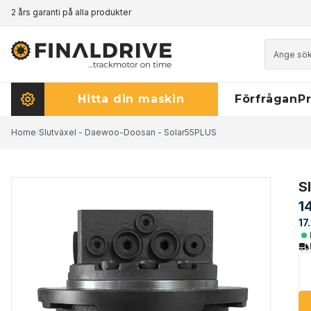
2 års garanti på alla produkter
Prismatch - klicka här för att läsa mer
Hitta din maskin
Förfrågan
Pr
Home
/
Slutväxel - Daewoo-Doosan - Solar55PLUS
S
1
17