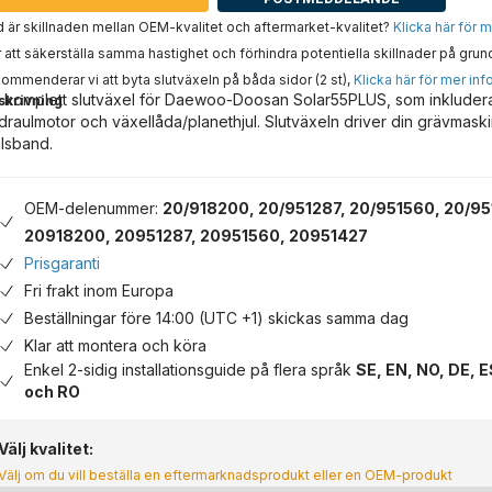
 är skillnaden mellan OEM-kvalitet och aftermarket-kvalitet?
Klicka här för 
 att säkerställa samma hastighet och förhindra potentiella skillnader på grun
ommenderar vi att byta slutväxeln på båda sidor (2 st),
Klicka här för mer inf
 komplett slutväxel för Daewoo-Doosan Solar55PLUS, som inkluder
skrivning
draulmotor och växellåda/planethjul. Slutväxeln driver din grävmaski
ålsband.
OEM-delenummer:
20/918200, 20/951287, 20/951560, 20/95
20918200, 20951287, 20951560, 20951427
Prisgaranti
Fri frakt inom Europa
Beställningar före 14:00 (UTC +1) skickas samma dag
Klar att montera och köra
Enkel 2-sidig installationsguide på flera språk
SE, EN, NO, DE, E
och RO
Välj kvalitet:
Välj om du vill beställa en eftermarknadsprodukt eller en OEM-produkt