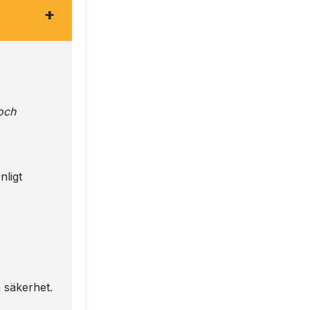
+
och
nligt
h säkerhet.