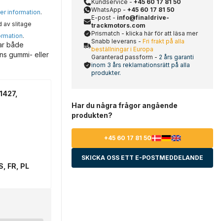
Kundservice -
+45 60 17 81 50
WhatsApp -
+45 60 17 81 50
mer information
.
E-post -
info@finaldrive-
d av slitage
trackmotors.com
Prismatch - klicka här för att läsa mer
ormation
.
Snabb leverans -
Fri frakt på alla
ar både
beställningar i Europa
ns gummi- eller
Garanterad passform -
2 års garanti
inom 3 års reklamationsrätt på alla
produkter.
1427,
Har du några frågor angående
produkten?
+45 60 17 81 50
SKICKA OSS ETT E-POSTMEDDELANDE
S, FR, PL