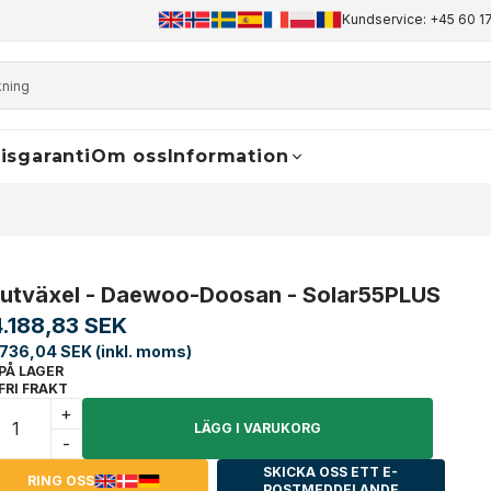
+45 60 17 81 50
info@finaldrive-trackmotors.com
Kundservice: +45 60 17
WhatsApp
isgaranti
Om oss
Information
lutväxel - Daewoo-Doosan - Solar55PLUS
4.188,83 SEK
.736,04 SEK (inkl. moms)
PÅ LAGER
FRI FRAKT
+
LÄGG I VARUKORG
-
SKICKA OSS ETT E-
RING OSS
POSTMEDDELANDE