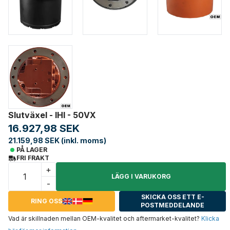
Slutväxel - IHI - 50VX
16.927,98 SEK
21.159,98 SEK (inkl. moms)
PÅ LAGER
FRI FRAKT
+
LÄGG I VARUKORG
-
SKICKA OSS ETT E-
RING OSS
POSTMEDDELANDE
Vad är skillnaden mellan OEM-kvalitet och aftermarket-kvalitet?
Klicka