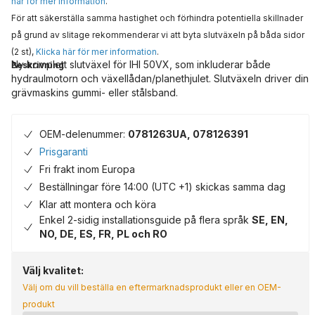
här för mer information
.
För att säkerställa samma hastighet och förhindra potentiella skillnader
på grund av slitage rekommenderar vi att byta slutväxeln på båda sidor
(2 st),
Klicka här för mer information
.
Ny komplett slutväxel för IHI 50VX, som inkluderar både
Beskrivning
hydraulmotorn och växellådan/planethjulet. Slutväxeln driver din
grävmaskins gummi- eller stålsband.
OEM-delenummer:
0781263UA, 078126391
Prisgaranti
Fri frakt inom Europa
Beställningar före 14:00 (UTC +1) skickas samma dag
Klar att montera och köra
Enkel 2-sidig installationsguide på flera språk
SE, EN,
NO, DE, ES, FR, PL och RO
Välj kvalitet:
Välj om du vill beställa en eftermarknadsprodukt eller en OEM-
produkt