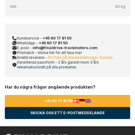
Vikt:
60 kg
Kundservice -
+45 60 17 81 50
WhatsApp -
+45 60 17 81 50
E-post -
info@finaldrive-trackmotors.com
Prismatch - klicka här för att läsa mer
Snabb leverans -
Fri frakt på alla beställningar i Europa
Garanterad passform -
2 års garanti inom 3 års
reklamationsrätt på alla produkter.
Har du några frågor angående produkten?
+45 60 17 81 50
SKICKA OSS ETT E-POSTMEDDELANDE