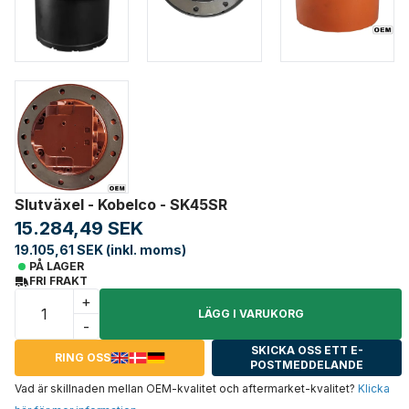
Slutväxel - Kobelco - SK45SR
15.284,49 SEK
19.105,61 SEK (inkl. moms)
PÅ LAGER
FRI FRAKT
+
LÄGG I VARUKORG
-
SKICKA OSS ETT E-
RING OSS
POSTMEDDELANDE
Vad är skillnaden mellan OEM-kvalitet och aftermarket-kvalitet?
Klicka