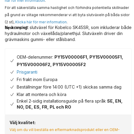
här för mer information
.
För att säkerställa samma hastighet och förhindra potentiella skillnader
på grund av slitage rekommenderar vi att byta slutväxeln på båda sidor
(2 st),
Klicka här för mer information
.
Ny komplett slutväxel för Kobelco SK45SR, som inkluderar både
Beskrivning
hydraulmotor och växellåda/planethjul. Slutväxeln driver din
grävmaskins gummi- eller stålsband.
OEM-delenummer:
PY15V00006F1, PY15V00005F1,
PY15V00006F2, PY15V00005F2
Prisgaranti
Fri frakt inom Europa
Beställningar före 14:00 (UTC +1) skickas samma dag
Klar att montera och köra
Enkel 2-sidig installationsguide på flera språk
SE, EN,
NO, DE, ES, FR, PL och RO
Välj kvalitet:
Välj om du vill beställa en eftermarknadsprodukt eller en OEM-