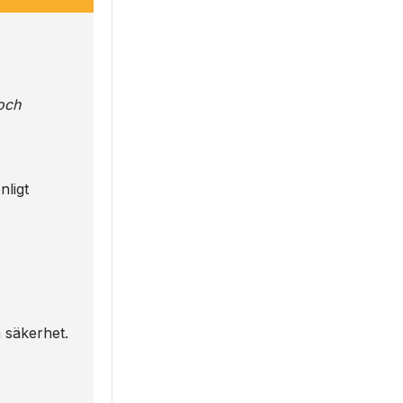
och
nligt
h säkerhet.