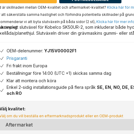
 är skillnaden mellan OEM-kvalitet och aftermarket-kvalitet?
Klicka här för 
 att säkerställa samma hastighet och förhindra potentiella skillnader på grun
ommenderar vi att byta slutväxeln på båda sidor (2 st),
Klicka här för mer inf
 komplett slutväxel för Kobelco SK50UR-2, som inkluderar både hy
skrivning
xellåda/planethjul. Slutväxeln driver din grävmaskins gummi- eller st
OEM-delenummer:
YJ15V00002F1
Prisgaranti
Fri frakt inom Europa
Beställningar före 14:00 (UTC +1) skickas samma dag
Klar att montera och köra
Enkel 2-sidig installationsguide på flera språk
SE, EN, NO, DE, E
och RO
Välj kvalitet:
Välj om du vill beställa en eftermarknadsprodukt eller en OEM-produkt