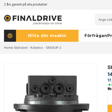
2 års garanti på alla produkter
Prismatch - klicka här för att läsa mer
Hitta din maskin
Förfrågan
Pr
Home
/
Slutväxel - Kobelco - SK50UR-2
S
1
17