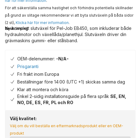
här för mer information
.
För att säkerställa samma hastighet och förhindra potentiella skillnader
på grund av slitage rekommenderar vi att byta slutväxeln på båda sidor
(2 st),
Klicka här för mer information
.
Ny komplett slutväxel för Pel-Job EB450, som inkluderar både
Beskrivning
hydraulmotor och växellåda/planethjul. Slutväxeln driver din
grävmaskins gummi- eller stålsband.
OEM-delenummer:
-N/A-
Prisgaranti
Fri frakt inom Europa
Beställningar före 14:00 (UTC +1) skickas samma dag
Klar att montera och köra
Enkel 2-sidig installationsguide på flera språk
SE, EN,
NO, DE, ES, FR, PL och RO
Välj kvalitet:
Välj om du vill beställa en eftermarknadsprodukt eller en OEM-
produkt