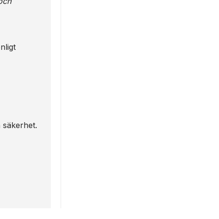
och
nligt
h säkerhet.