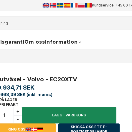
+45 60 17 81 50
info@finaldrive-trackmotors.com
Kundservice: +45 60 17
WhatsApp
isgaranti
Om oss
Information
lutväxel - Volvo - EC20XTV
0.934,71 SEK
.668,39 SEK (inkl. moms)
PÅ LAGER
FRI FRAKT
+
LÄGG I VARUKORG
-
SKICKA OSS ETT E-
RING OSS
POSTMEDDELANDE