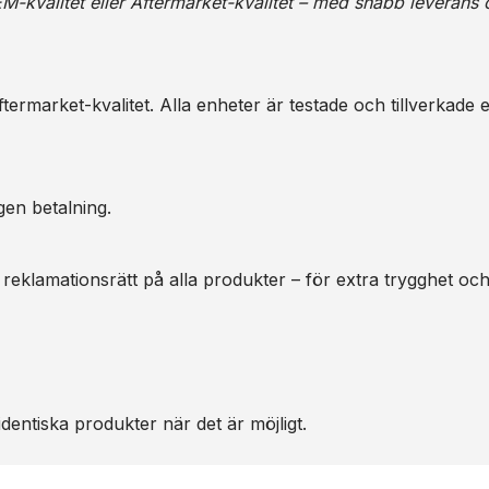
M-kvalitet eller Aftermarket-kvalitet – med snabb leverans 
ermarket-kvalitet. Alla enheter är testade och tillverkade e
gen betalning.
 reklamationsrätt på alla produkter – för extra trygghet oc
dentiska produkter när det är möjligt.