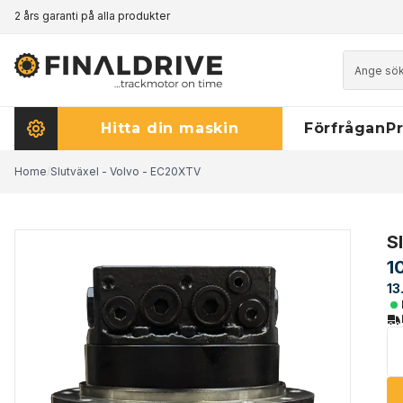
2 års garanti på alla produkter
Prismatch - klicka här för att läsa mer
Hitta din maskin
Förfrågan
Pr
Home
/
Slutväxel - Volvo - EC20XTV
S
1
13