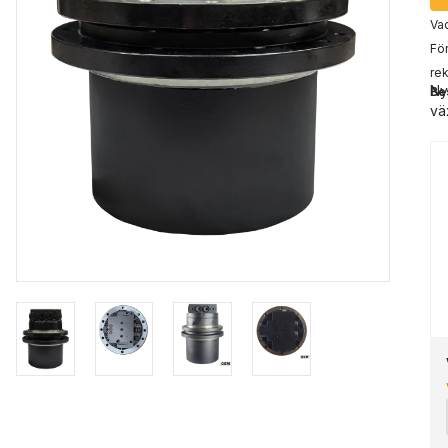
Vad
För
rek
Ny
Be
vä