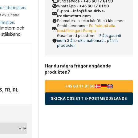
Kundservice -
+45 60 17 81 50
WhatsApp -
+45 60 17 81 50
mer information
.
E-post -
info@finaldrive-
d av slitage
trackmotors.com
Prismatch - klicka här för att läsa mer
ormation
.
Snabb leverans -
Fri frakt på alla
ulmotorn och
beställningar i Europa
 stålsband.
Garanterad passform -
2 års garanti
inom 3 års reklamationsrätt på alla
produkter.
Har du några frågor angående
produkten?
+45 60 17 81 50
S, FR, PL
SKICKA OSS ETT E-POSTMEDDELANDE