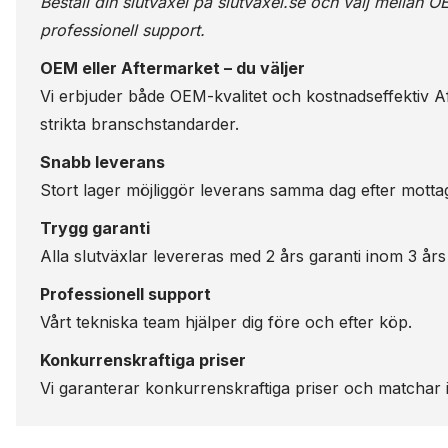
Beställ din slutväxel på
slutvaxel.se
och välj mellan OE
professionell support.
OEM eller Aftermarket – du väljer
Vi erbjuder både OEM-kvalitet och kostnadseffektiv Aft
strikta branschstandarder.
Snabb leverans
Stort lager möjliggör leverans samma dag efter motta
Trygg garanti
Alla slutväxlar levereras med 2 års garanti inom 3 års
Professionell support
Vårt tekniska team hjälper dig före och efter köp.
Konkurrenskraftiga priser
Vi garanterar konkurrenskraftiga priser och matchar i