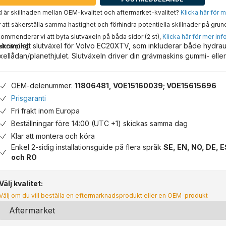
 är skillnaden mellan OEM-kvalitet och aftermarket-kvalitet?
Klicka här för 
 att säkerställa samma hastighet och förhindra potentiella skillnader på grun
ommenderar vi att byta slutväxeln på båda sidor (2 st),
Klicka här för mer inf
 komplett slutväxel för Volvo EC20XTV, som inkluderar både hydra
skrivning
xellådan/planethjulet. Slutväxeln driver din grävmaskins gummi- eller
OEM-delenummer:
11806481, VOE15160039; VOE15615696
Prisgaranti
Fri frakt inom Europa
Beställningar före 14:00 (UTC +1) skickas samma dag
Klar att montera och köra
Enkel 2-sidig installationsguide på flera språk
SE, EN, NO, DE, E
och RO
Välj kvalitet:
Välj om du vill beställa en eftermarknadsprodukt eller en OEM-produkt