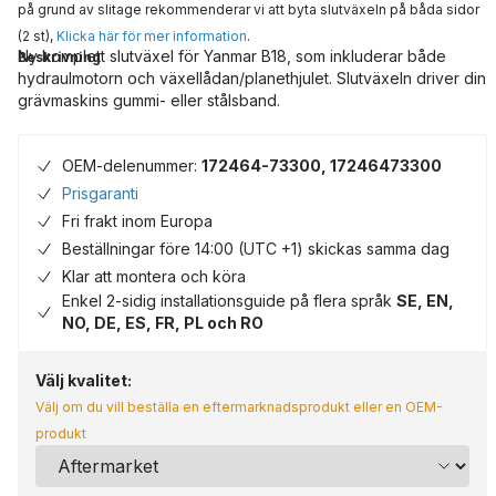
på grund av slitage rekommenderar vi att byta slutväxeln på båda sidor
(2 st),
Klicka här för mer information
.
Ny komplett slutväxel för Yanmar B18, som inkluderar både
Beskrivning
hydraulmotorn och växellådan/planethjulet. Slutväxeln driver din
grävmaskins gummi- eller stålsband.
OEM-delenummer:
172464-73300, 17246473300
Prisgaranti
Fri frakt inom Europa
Beställningar före 14:00 (UTC +1) skickas samma dag
Klar att montera och köra
Enkel 2-sidig installationsguide på flera språk
SE, EN,
NO, DE, ES, FR, PL och RO
Välj kvalitet:
Välj om du vill beställa en eftermarknadsprodukt eller en OEM-
produkt