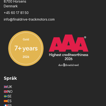
8700 Horsens
Denmark
+45 60 17 81 50
info@finaldrive-trackmotors.com
Språk
UK
NO
SE
ES
FR