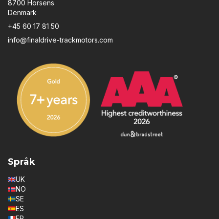
8700 Horsens
Denmark
+45 60 17 81 50
info@finaldrive-trackmotors.com
Språk
UK
NO
SE
ES
FR