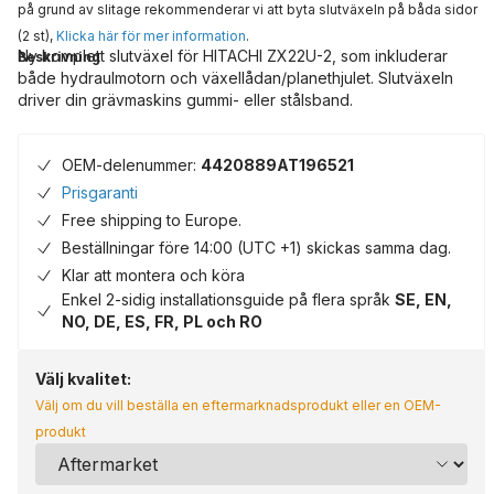
på grund av slitage rekommenderar vi att byta slutväxeln på båda sidor
(2 st),
Klicka här för mer information
.
Ny komplett slutväxel för HITACHI ZX22U-2, som inkluderar
Beskrivning
både hydraulmotorn och växellådan/planethjulet. Slutväxeln
driver din grävmaskins gummi- eller stålsband.
OEM-delenummer:
4420889AT196521
Prisgaranti
Free shipping to Europe.
Beställningar före 14:00 (UTC +1) skickas samma dag.
Klar att montera och köra
Enkel 2-sidig installationsguide på flera språk
SE, EN,
NO, DE, ES, FR, PL och RO
Välj kvalitet:
Välj om du vill beställa en eftermarknadsprodukt eller en OEM-
produkt